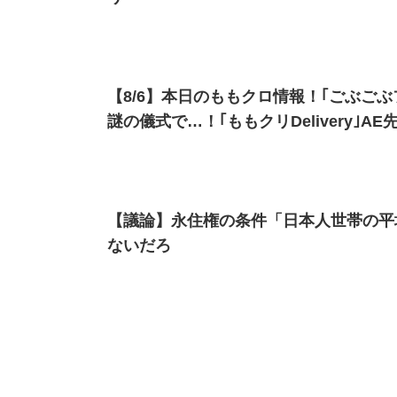
【8/6】本日のももクロ情報！｢ごぶご
謎の儀式で…！｢ももクリDelivery｣A
【議論】永住権の条件「日本人世帯の平
ないだろ